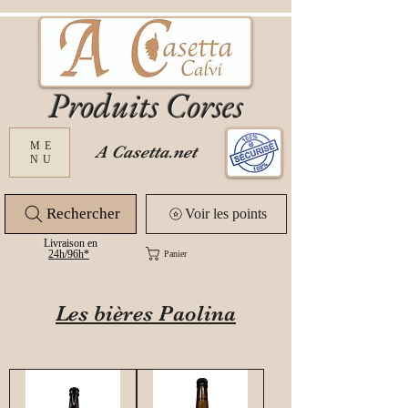
Produits Corses
ME
A Casetta.net
NU
Rechercher
Voir les points
Livraison en
24
h/96h*
Panier
Les bières Paolina