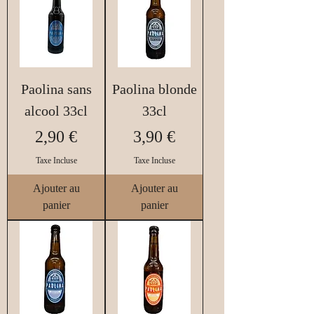
Paolina sans
Paolina blonde
alcool 33cl
33cl
Prix
Prix
2,90 €
3,90 €
Taxe Incluse
Taxe Incluse
Ajouter au
Ajouter au
panier
panier