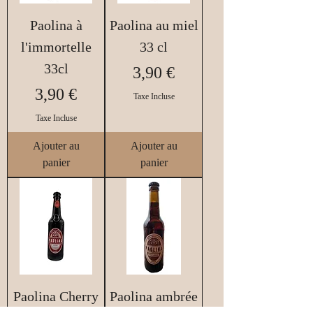
Paolina à
Paolina au miel
l'immortelle
33 cl
33cl
Prix
3,90 €
Prix
3,90 €
Taxe Incluse
Taxe Incluse
Ajouter au
Ajouter au
panier
panier
Paolina Cherry
Paolina ambrée