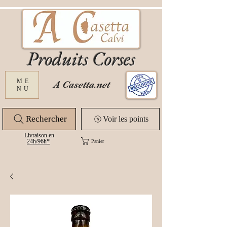
Produits Corses
ME
A Casetta.net
NU
Rechercher
Voir les points
Livraison en
24
h/96h*
Panier