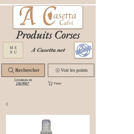
Produits Corses
ME
A Casetta.net
NU
Rechercher
Voir les points
Livraison en
24
h/96h*
Panier