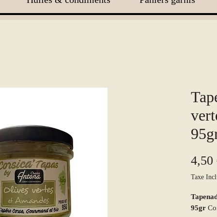
Tap
vert
95g
4,50
Taxe Incl
Tapenad
95gr
Cor