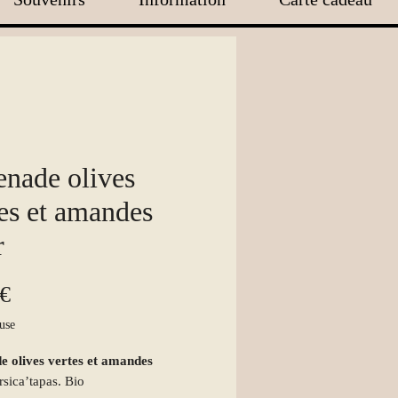
enade olives
es et amandes
r
Prix
 €
use
e olives vertes et amandes
sica’tapas. Bio