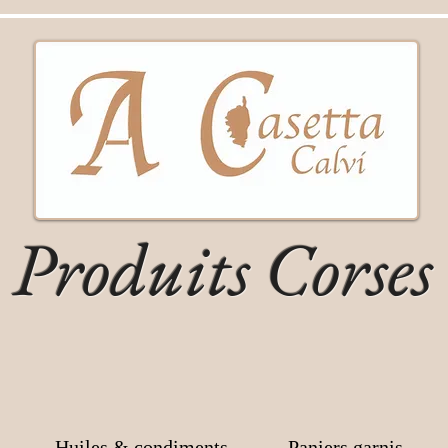
Produits Corses
Huiles & condiments
Paniers garnis