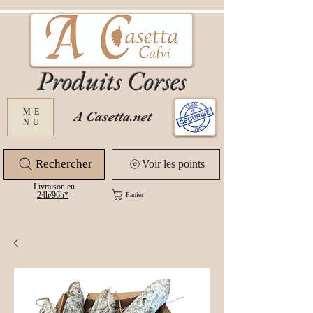
Produits Corses
ME
A Casetta.net
NU
Rechercher
Voir les points
Livraison en
24
h/96h*
Panier