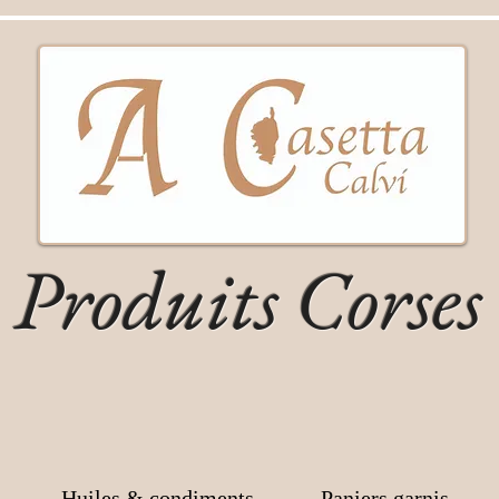
Produits Corses
Huiles & condiments
Paniers garnis