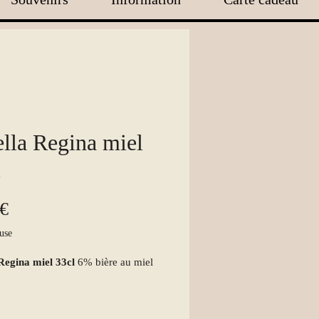
lla Regina miel
l
Prix
 €
use
 Regina miel 33cl
6% bière au miel
er " Apa Regina"