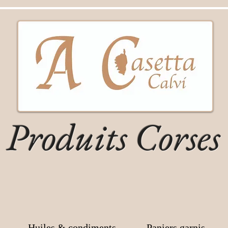
Produits Corses
Huiles & condiments
Paniers garnis