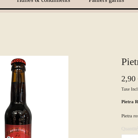
Piet
2,90
Taxe Incl
Pietra R
Pietra r
souligné
Quantité
mousse p
de griot