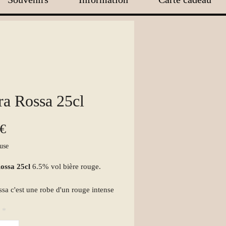
ra Rossa 25cl
Prix
 €
use
ossa 25cl
6.5% vol bière rouge.
ossa c'est une robe d'un rouge intense
e d'un léger trouble naturel, une
*
rofonde de belle tenue, des notes
tes, une pointe de framboises et de