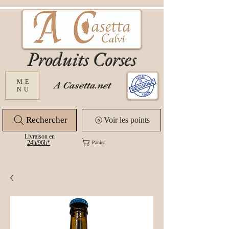
Produits Corses
ME
A Casetta.net
NU
Rechercher
Voir les points
Livraison en
24
h/96h*
Panier