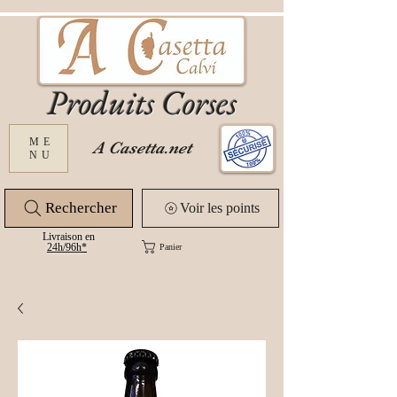
Produits Corses
ME
A Casetta.net
NU
Rechercher
Voir les points
Livraison en
24
h/96h*
Panier