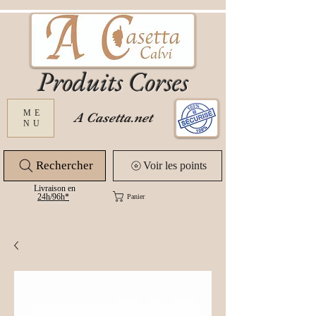
Produits Corses
ME
A Casetta.net
NU
Rechercher
Voir les points
Livraison en
24
h/96h*
Panier