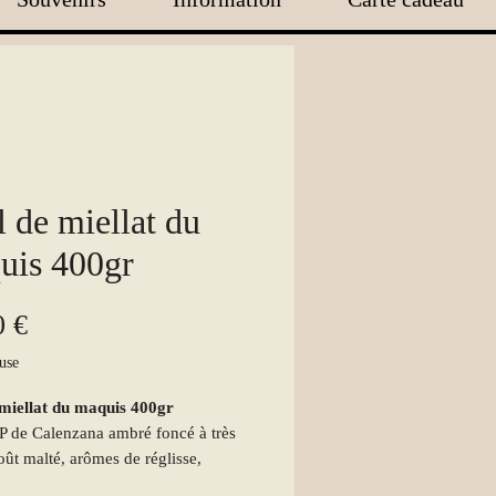
 de miellat du
uis 400gr
Prix
0 €
use
 miellat du maquis 400gr
 de Calenzana ambré foncé à très
oût malté, arômes de réglisse,
et fruits mûrs.