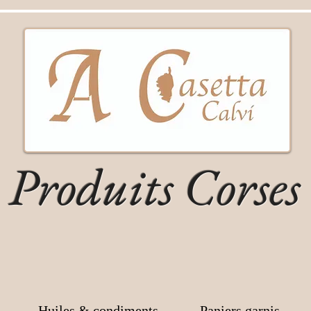
Produits Corses
Huiles & condiments
Paniers garnis