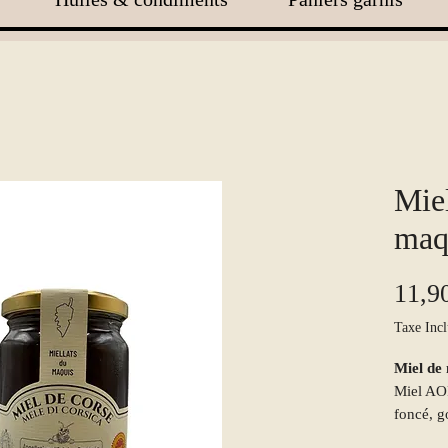
Miel
maq
11,9
Taxe Incl
Miel de
Miel AOP
foncé, g
caramel 