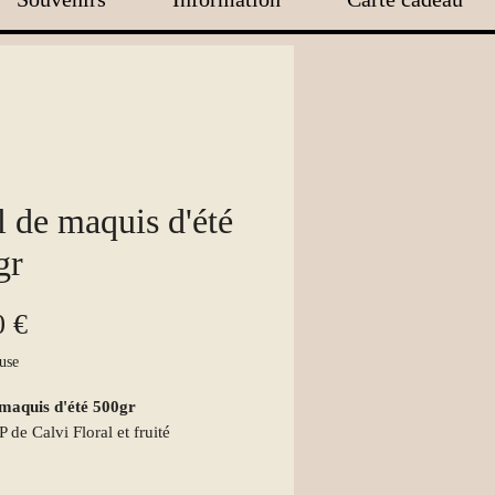
 de maquis d'été
gr
Prix
0 €
use
 maquis d'été 500gr
 de Calvi Floral et fruité
typique des hautes vallées Corses.