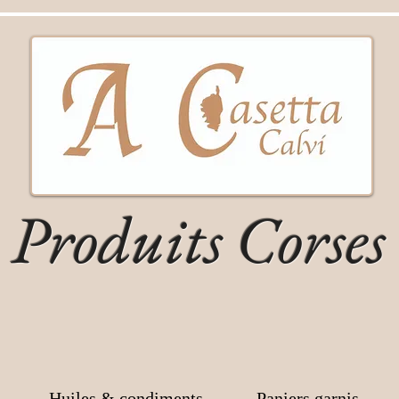
Produits Corses
Huiles & condiments
Paniers garnis