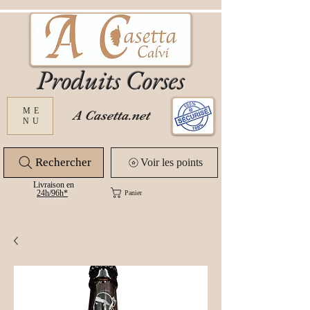
Produits Corses
ME
A Casetta.net
NU
Rechercher
Voir les points
Livraison en
24
h/96h*
Panier