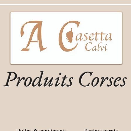
Produits Corses
Huiles & condiments
Paniers garnis