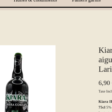
Kia
aigu
Lari
6,90
Taxe Incl
Kiara IP
75cl
5% v