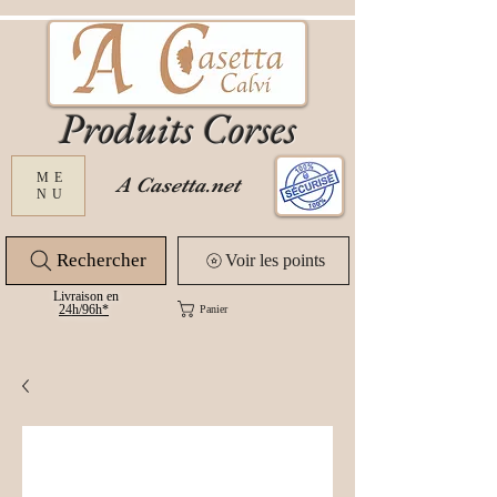
Produits Corses
ME
A Casetta.net
NU
Rechercher
Voir les points
Livraison en
24
h/96h*
Panier