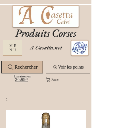
Produits Corses
ME
A Casetta.net
NU
Rechercher
Voir les points
Livraison en
24
h/96h*
Panier