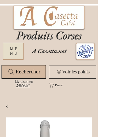
Produits Corses
ME
A Casetta.net
NU
Rechercher
Voir les points
Livraison en
24
h/96h*
Panier