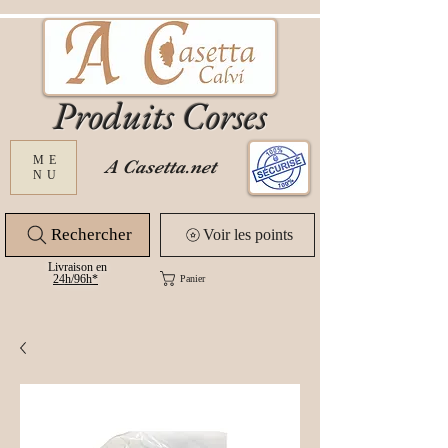
Produits Corses
ME
A Casetta.net
NU
Rechercher
Voir les points
Livraison en
24
h/96h*
Panier