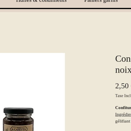
Conf
noi
2,50
Taxe Incl
Confitur
Ingrédie
gélifiant
concentr