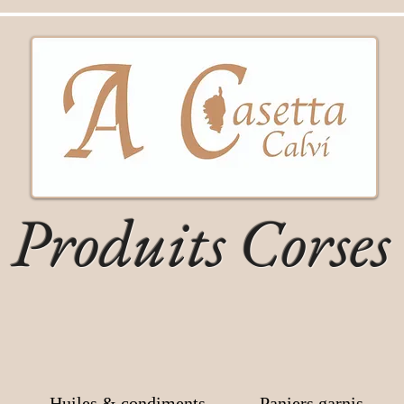
Produits Corses
Huiles & condiments
Paniers garnis