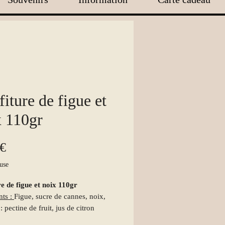
iture de figue et
x 110gr
Prix
 €
use
e de figue et noix 110gr
nts :
Figue, sucre de cannes, noix,
 : pectine de fruit, jus de citron
é.