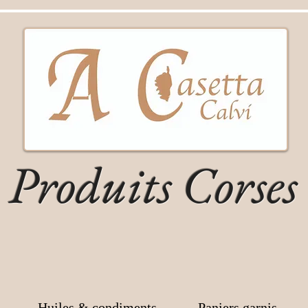
Produits Corses
Huiles & condiments
Paniers garnis